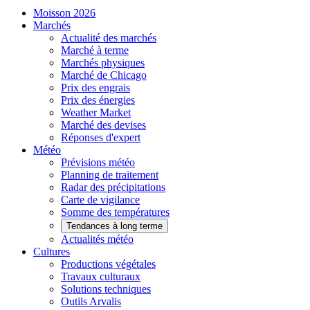
Moisson 2026
Marchés
Actualité des marchés
Marché à terme
Marchés physiques
Marché de Chicago
Prix des engrais
Prix des énergies
Weather Market
Marché des devises
Réponses d'expert
Météo
Prévisions météo
Planning de traitement
Radar des précipitations
Carte de vigilance
Somme des températures
Tendances à long terme
Actualités météo
Cultures
Productions végétales
Travaux culturaux
Solutions techniques
Outils Arvalis