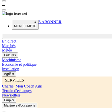
...
S'ABONNER
MON COMPTE
En direct
Marchés
Météo
Cultures
Machinisme
Économie et politique
Installation
Agriflix
SERVICES
Charlie, Mon Coach Agri
Terrain d'échanges
Newsletters
Emploi
Matériels d'occasions